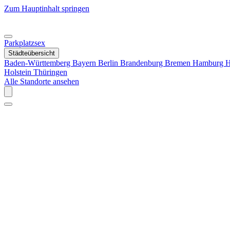
Zum Hauptinhalt springen
Parkplatzsex
Städteübersicht
Baden-Württemberg
Bayern
Berlin
Brandenburg
Bremen
Hamburg
H
Holstein
Thüringen
Alle Standorte ansehen