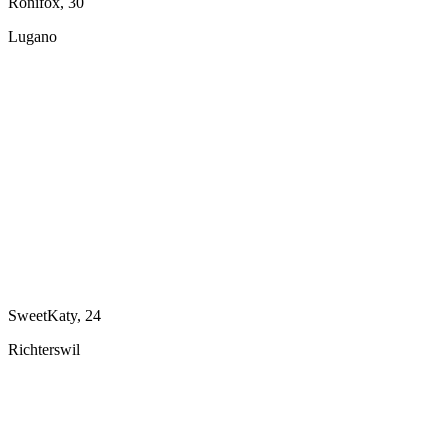
Ronifox, 30
Lugano
SweetKaty, 24
Richterswil