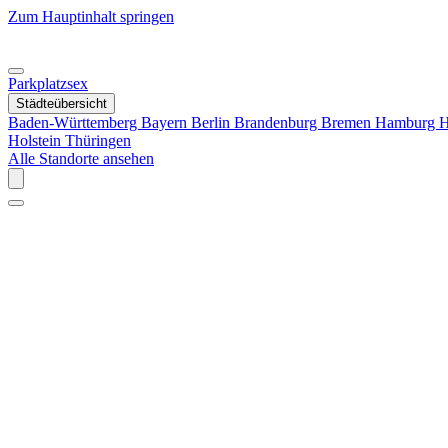
Zum Hauptinhalt springen
Parkplatzsex
Städteübersicht
Baden-Württemberg
Bayern
Berlin
Brandenburg
Bremen
Hamburg
H
Holstein
Thüringen
Alle Standorte ansehen