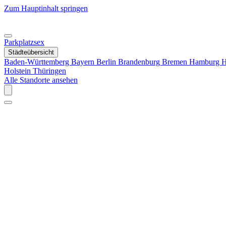
Zum Hauptinhalt springen
Parkplatzsex
Städteübersicht
Baden-Württemberg
Bayern
Berlin
Brandenburg
Bremen
Hamburg
H
Holstein
Thüringen
Alle Standorte ansehen