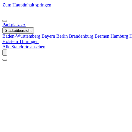
Zum Hauptinhalt springen
Parkplatzsex
Städteübersicht
Baden-Württemberg
Bayern
Berlin
Brandenburg
Bremen
Hamburg
H
Holstein
Thüringen
Alle Standorte ansehen