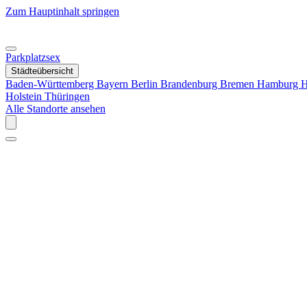
Zum Hauptinhalt springen
Parkplatzsex
Städteübersicht
Baden-Württemberg
Bayern
Berlin
Brandenburg
Bremen
Hamburg
H
Holstein
Thüringen
Alle Standorte ansehen