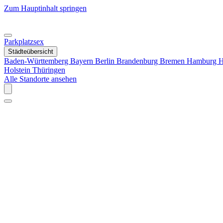
Zum Hauptinhalt springen
Parkplatzsex
Städteübersicht
Baden-Württemberg
Bayern
Berlin
Brandenburg
Bremen
Hamburg
H
Holstein
Thüringen
Alle Standorte ansehen