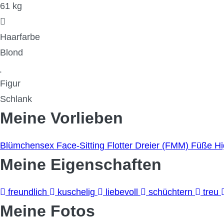
61 kg
Haarfarbe
Blond
Figur
Schlank
Meine Vorlieben
Blümchensex
Face-Sitting
Flotter Dreier (FMM)
Füße
Hi
Meine Eigenschaften
freundlich
kuschelig
liebevoll
schüchtern
treu
Meine Fotos