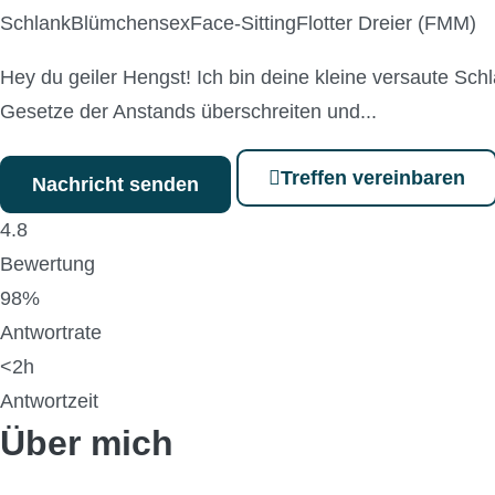
Schlank
Blümchensex
Face-Sitting
Flotter Dreier (FMM)
Hey du geiler Hengst! Ich bin deine kleine versaute Sc
Gesetze der Anstands überschreiten und...
Treffen vereinbaren
Nachricht senden
4.8
Bewertung
98%
Antwortrate
<2h
Antwortzeit
Über mich