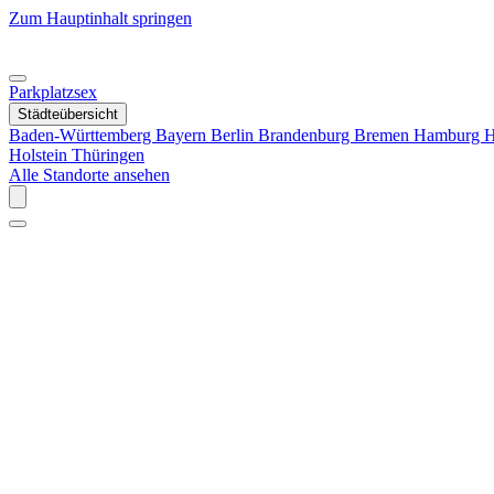
Zum Hauptinhalt springen
Parkplatzsex
Städteübersicht
Baden-Württemberg
Bayern
Berlin
Brandenburg
Bremen
Hamburg
H
Holstein
Thüringen
Alle Standorte ansehen