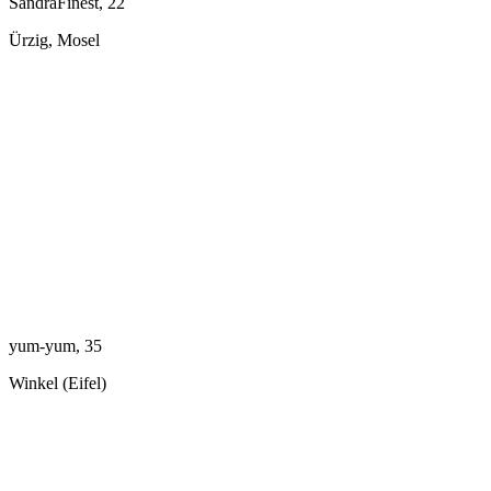
SandraFinest, 22
Ürzig, Mosel
yum-yum, 35
Winkel (Eifel)