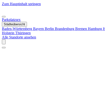
Zum Hauptinhalt springen
Parkplatzsex
Städteübersicht
Baden-Württemberg
Bayern
Berlin
Brandenburg
Bremen
Hamburg
H
Holstein
Thüringen
Alle Standorte ansehen