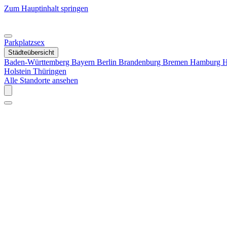
Zum Hauptinhalt springen
Parkplatzsex
Städteübersicht
Baden-Württemberg
Bayern
Berlin
Brandenburg
Bremen
Hamburg
H
Holstein
Thüringen
Alle Standorte ansehen