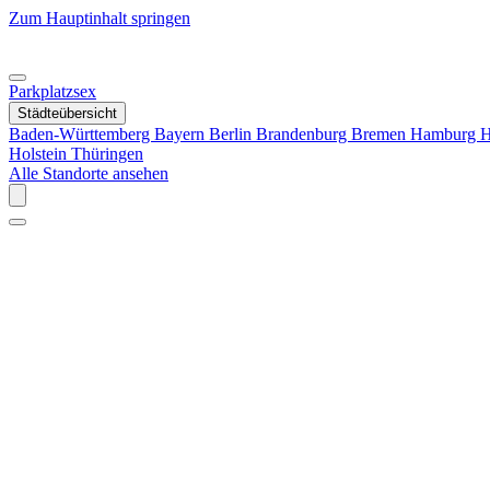
Zum Hauptinhalt springen
Parkplatzsex
Städteübersicht
Baden-Württemberg
Bayern
Berlin
Brandenburg
Bremen
Hamburg
H
Holstein
Thüringen
Alle Standorte ansehen