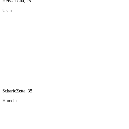
HeisseLolla, 26
Uslar
ScharfeZetta, 35
Hameln