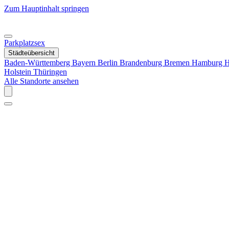
Zum Hauptinhalt springen
Parkplatzsex
Städteübersicht
Baden-Württemberg
Bayern
Berlin
Brandenburg
Bremen
Hamburg
H
Holstein
Thüringen
Alle Standorte ansehen