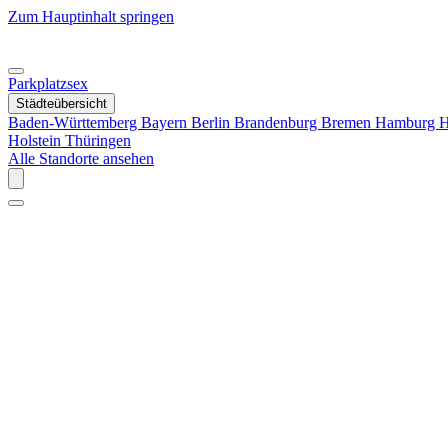
Zum Hauptinhalt springen
Parkplatzsex
Städteübersicht
Baden-Württemberg
Bayern
Berlin
Brandenburg
Bremen
Hamburg
H
Holstein
Thüringen
Alle Standorte ansehen